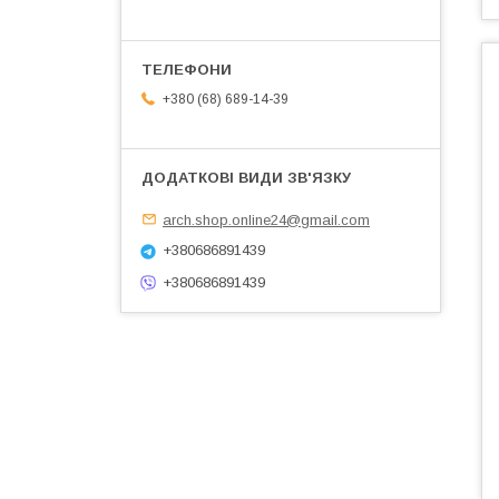
+380 (68) 689-14-39
arch.shop.online24@gmail.com
+380686891439
+380686891439