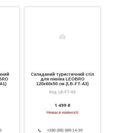
чний
Складаний туристичний стіл
OBRO
для пікніка LEOBRO
A1)
120x60x50 см (LB-FT-A3)
LB-FT-A3
1 499 ₴
Немає в наявності
9
+380 (68) 689-14-39