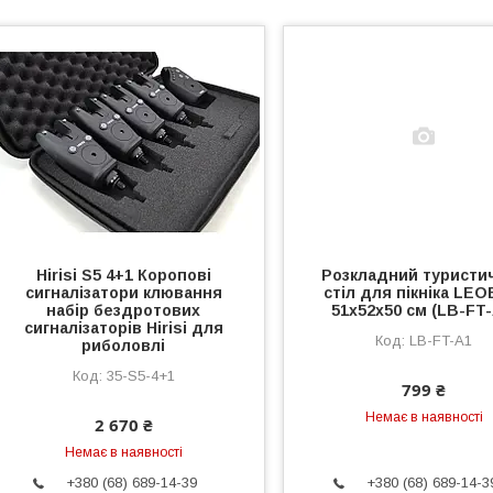
Hirisi S5 4+1 Коропові
Розкладний туристи
сигналізатори клювання
стіл для пікніка LE
набір бездротових
51x52x50 см (LB-FT-
сигналізаторів Hirisi для
LB-FT-A1
риболовлі
35-S5-4+1
799 ₴
Немає в наявності
2 670 ₴
Немає в наявності
+380 (68) 689-14-39
+380 (68) 689-14-3