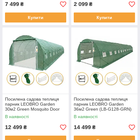
7 499
2 099
₴
₴
Купити
Купити
Посилена садова теплиця
Посилена садова теплиця
парник LEOBRO Garden
парник LEOBRO Garden
30м2 Green Mosquito Door
36м2 Green (LB-G128-GRN)
(LB-G127-GRN)
В наявності
В наявності
12 499
14 499
₴
₴