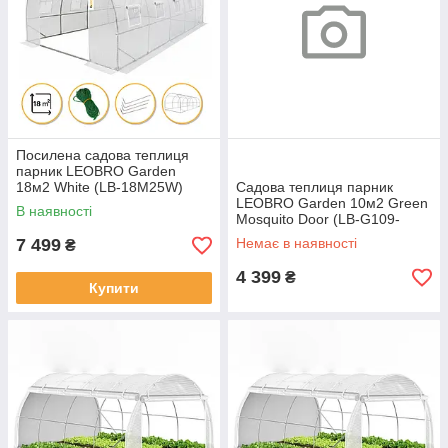
Посилена садова теплиця
парник LEOBRO Garden
18м2 White (LB-18M25W)
Садова теплиця парник
LEOBRO Garden 10м2 Green
В наявності
Mosquito Door (LB-G109-
GRN)
7 499
Немає в наявності
₴
4 399
₴
Купити