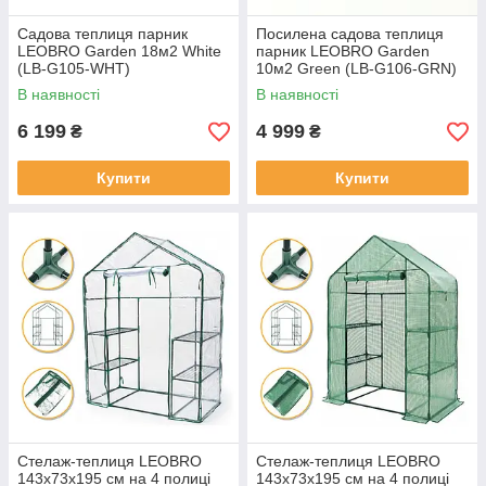
Садова теплиця парник
Посилена садова теплиця
LEOBRO Garden 18м2 White
парник LEOBRO Garden
(LB-G105-WHT)
10м2 Green (LB-G106-GRN)
В наявності
В наявності
6 199
4 999
₴
₴
Купити
Купити
Стелаж-теплиця LEOBRO
Стелаж-теплиця LEOBRO
143x73x195 см на 4 полиці
143x73x195 см на 4 полиці