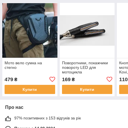
Мото вело сумка на
Поворотники, покажчики
Кноп
стегно
повороту LED для
мото
мотоцикла
Kovi
Пуль
479
169
110
₴
₴
для 
Купити
Купити
Про нас
97% позитивних з 153 відгуків за рік