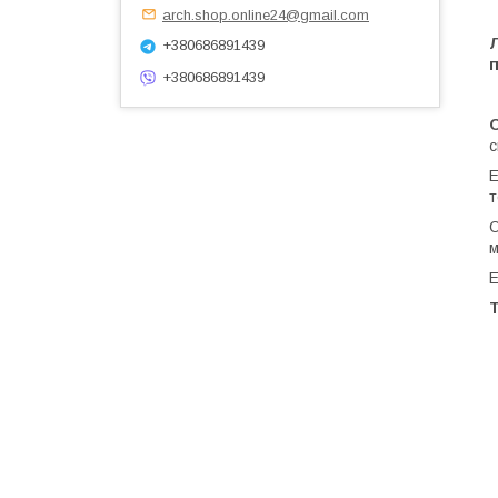
arch.shop.online24@gmail.com
Л
+380686891439
+380686891439
с
Е
т
О
м
Е
Т