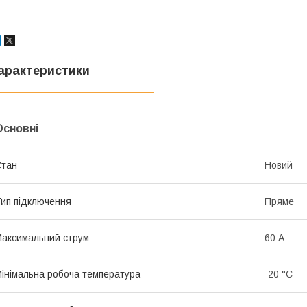
арактеристики
Основні
Стан
Новий
ип підключення
Пряме
аксимальний струм
60 А
інімальна робоча температура
-20 °С