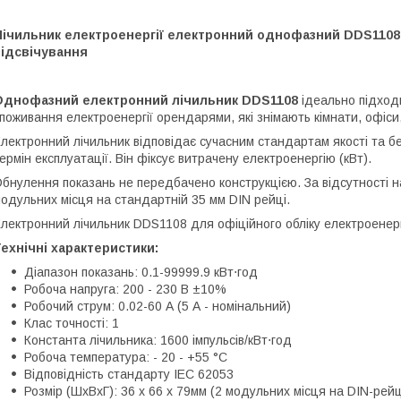
ічильник електроенергії електронний однофазний DDS1108 н
підсвічування
Однофазний електронний лічильник DDS1108
ідеально підходи
поживання електроенергії орендарями, які знімають кімнати, офіси
лектронний лічильник відповідає сучасним стандартам якості та бе
ермін експлуатації. Він фіксує витрачену електроенергію (кВт).
бнулення показань не передбачено конструкцією. За відсутності н
одульних місця на стандартній 35 мм DIN рейці.
лектронний лічильник DDS1108 для офіційного обліку електроенерг
ехнічні характеристики:
Діапазон показань: 0.1-99999.9 кВт⋅год
Робоча напруга: 200 - 230 В ±10%
Робочий струм: 0.02-60 А (5 А - номінальний)
Клас точності: 1
Константа лічильника: 1600 імпульсів/кВт⋅год
Робоча температура: - 20 - +55 °C
Відповідність стандарту IEC 62053
Розмір (ШхВхГ): 36 х 66 х 79мм (2 модульних місця на DIN-рейц