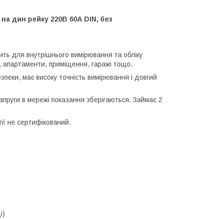
а дин рейку 220В 60А DIN, без
ть для внутрішнього вимірювання та обліку
, апартаменти, приміщення, гаражі тощо.
зпеки, має високу точність вимірювання і довгий
апруги в мережі показання зберігаються. Займає 2
ії не сертифікований.
і)