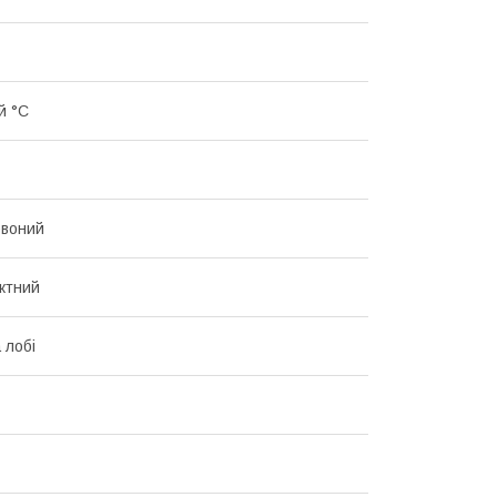
й °C
рвоний
ктний
а лобі