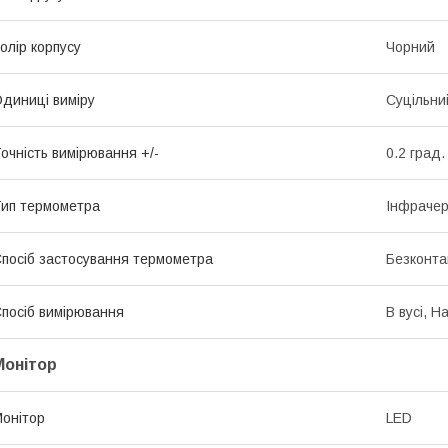
олір корпусу
Чорний
диниці виміру
Суцільни
очність вимірювання +/-
0.2 град.
ип термометра
Інфраче
посіб застосування термометра
Безконта
посіб вимірювання
В вусі, Н
Монітор
онітор
LED