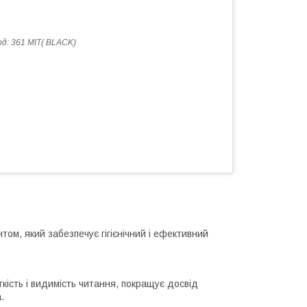
од:
361 MIT( BLACK)
м, який забезпечує гігієнічний і ефективний
ість і видимість читання, покращує досвід
.