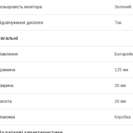
ольоровість монітора
Зелений
ідсвічування дисплея
Так
Загальні
Живлення
Батарейк
Довжина
125 мм
Ширина
30 мм
исота
20 мм
паковка
Коробка
Додаткові характеристики