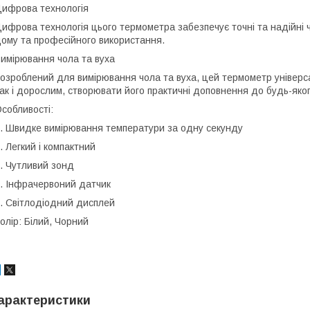
ифрова технологія
ифрова технологія цього термометра забезпечує точні та надійні 
ому та професійного використання.
имірювання чола та вуха
озроблений для вимірювання чола та вуха, цей термометр універс
ак і дорослим, створювати його практичні доповнення до будь-як
собливості:
. Швидке вимірювання температури за одну секунду
. Легкий і компактний
. Чутливий зонд
. Інфрачервоний датчик
. Світлодіодний дисплей
олір: Білий, Чорний
арактеристики