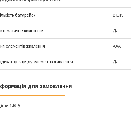
ількість батарейок
2 шт.
втоматичне вимкнення
Да
ип елементів живлення
AAA
ндикатор заряду елементів живлення
Да
нформація для замовлення
іна:
149 ₴