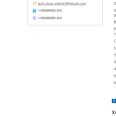
Ц
arch.shop.online24@gmail.com
Ц
+380686891439
д
+380686891439
В
Р
т
О
1
2
3
4
5
К
Х