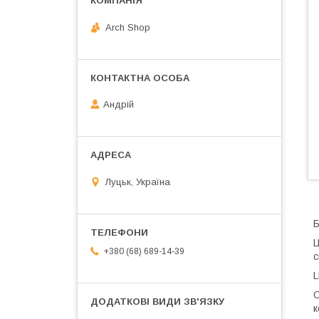
Arch Shop
Андрій
Луцьк, Україна
Б
Ц
+380 (68) 689-14-39
с
L
О
к