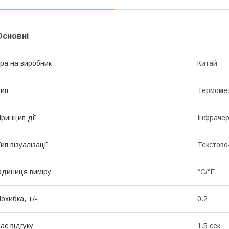
Основні
раїна виробник
Китай
ип
Термоме
ринцип дії
Інфраче
ип візуалізації
Текстов
диниця виміру
°С/°F
охибка, +/-
0.2
ас відгуку
1.5 сек