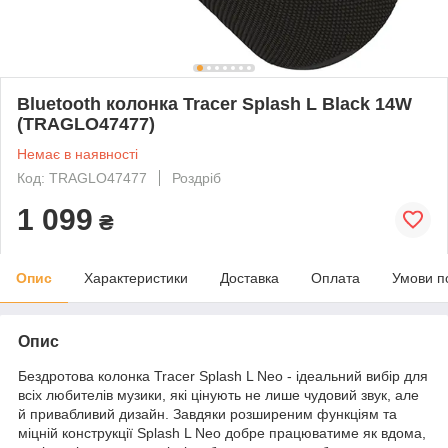
Bluetooth колонка Tracer Splash L Black 14W
(TRAGLO47477)
Немає в наявності
Код: TRAGLO47477
Роздріб
1 099
₴
Опис
Характеристики
Доставка
Оплата
Умови п
Опис
Бездротова колонка Tracer Splash L Neo - ідеальний вибір для
всіх любителів музики, які цінують не лише чудовий звук, але
й привабливий дизайн. Завдяки розширеним функціям та
міцній конструкції Splash L Neo добре працюватиме як вдома,