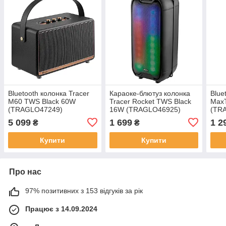
Bluetooth колонка Tracer
Караоке-блютуз колонка
Blue
M60 TWS Black 60W
Tracer Rocket TWS Black
Max
(TRAGLO47249)
16W (TRAGLO46925)
(TR
5 099
1 699
1 2
₴
₴
Купити
Купити
Про нас
97% позитивних з 153 відгуків за рік
Працює з 14.09.2024