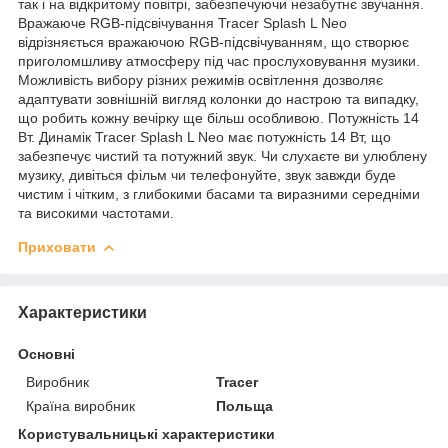
так і на відкритому повітрі, забезпечуючи незабутнє звучання.
Вражаюче RGB-підсвічування Tracer Splash L Neo
відрізняється вражаючою RGB-підсвічуванням, що створює
приголомшливу атмосферу під час прослуховування музики.
Можливість вибору різних режимів освітлення дозволяє
адаптувати зовнішній вигляд колонки до настрою та випадку,
що робить кожну вечірку ще більш особливою. Потужність 14
Вт. Динамік Tracer Splash L Neo має потужність 14 Вт, що
забезпечує чистий та потужний звук. Чи слухаєте ви улюблену
музику, дивіться фільм чи телефонуйте, звук завжди буде
чистим і чітким, з глибокими басами та виразними середніми
та високими частотами.
Приховати
Характеристики
Основні
Виробник
Tracer
Країна виробник
Польща
Користувальницькі характеристики