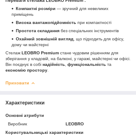
Переваги стелажа LEOBRO Premium :
Компактні розміри
— зручний для невеликих
приміщень
Висока вантажопідйомність
при компактності
Простота складання
без спеціальних інструментів
Охайний зовнішній вигляд
, що підходить для офісу,
дому чи майстерні
Стелаж
LEOBRO Premium
стане чудовим рішенням для
зберігання у кладовій, на балконі, у гаражі, майстерні чи офісі.
Він поєднує в собі
надійність
,
функціональність
та
економію простору
.
Приховати
Характеристики
Основні атрибути
Виробник
LEOBRO
Користувальницькі характеристики