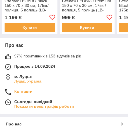
Стелаж LEOBRO Black
Стелаж LEOBRO Premium
Сте
150 х 70 х 30 см, 175кг/
150 х 70 х 30 см, 175кг/
Blac
полиця, 5 полиць (LB-
полиця, 5 полиць (LB-
175к
R117)
R112)
(LB-
1 199
999
1 1
₴
₴
Купити
Купити
Про нас
97% позитивних з 153 відгуків за рік
Працює з 14.09.2024
м. Луцьк
Луцьк, Україна
Контакти
Сьогодні вихідний
Показати весь графік роботи
Про нас