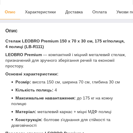
Опис
Характеристики
Доставка
Оплата
Умови п
Опис
Стелаж LEOBRO Premium 150 х 70 х 30 см, 175 кг/полиця,
4 полиці (LB-R111)
LEOBRO Premium
— компактний і міцний металевий стелаж,
призначений для зручного зберігання речей та економії
простору.
Основні характеристики:
Розмір:
висота 150 см, ширина 70 см, глибина 30 см
Кількість полиць:
4
Максимальне навантаження:
до 175 кг на кожну
полицю
Матеріал:
металевий каркас + міцні МДФ полиці
Конструкція:
болтове з’єднання для стійкості та
довговічності