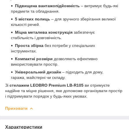
Підвищена вантажопідйомність
– витримує будь-які
предмети та обладнання.
5 містких полиць
– для зручного зберігання великої
кількості речей.
Міцна металева конструкція
забезпечує
стабільність і довговічність.
Проста збірка
без потреби у спеціальних
інструментах.
Компактні розміри
дозволяють ефективно
використовувати простір.
Універсальний дизайн
– підходить для дому,
гаража, майстерні чи складу.
Зі
стелажем LEOBRO Premium LB-R105
ви отримуєте
надійне та міцне рішення, яке допоможе організувати простір
і підтримувати порядок у будь-яких умовах.
Приховати
Характеристики