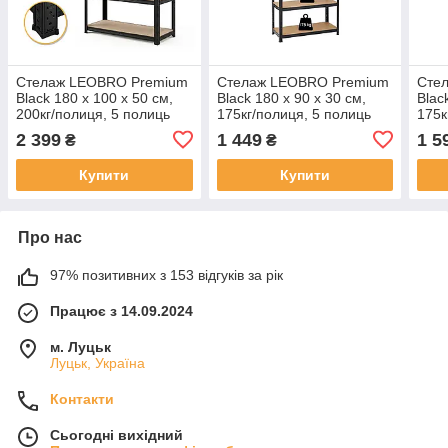
Стелаж LEOBRO Premium
Стелаж LEOBRO Premium
Сте
Black 180 х 100 х 50 см,
Black 180 х 90 х 30 см,
Blac
200кг/полиця, 5 полиць
175кг/полиця, 5 полиць
175к
(LB-R129)
(LB-R114)
(LB-
2 399
1 449
1 5
₴
₴
Купити
Купити
Про нас
97% позитивних з 153 відгуків за рік
Працює з 14.09.2024
м. Луцьк
Луцьк, Україна
Контакти
Сьогодні вихідний