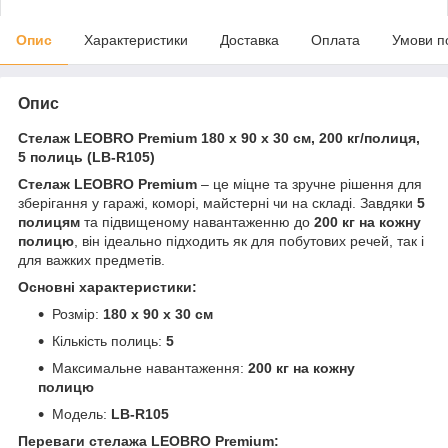
Опис
Характеристики
Доставка
Оплата
Умови п
Опис
Стелаж LEOBRO Premium 180 х 90 х 30 см, 200 кг/полиця,
5 полиць (LB-R105)
Стелаж LEOBRO Premium
– це міцне та зручне рішення для
зберігання у гаражі, коморі, майстерні чи на складі. Завдяки
5
полицям
та підвищеному навантаженню до
200 кг на кожну
полицю
, він ідеально підходить як для побутових речей, так і
для важких предметів.
Основні характеристики:
Розмір:
180 х 90 х 30 см
Кількість полиць:
5
Максимальне навантаження:
200 кг на кожну
полицю
Модель:
LB-R105
Переваги стелажа LEOBRO Premium: