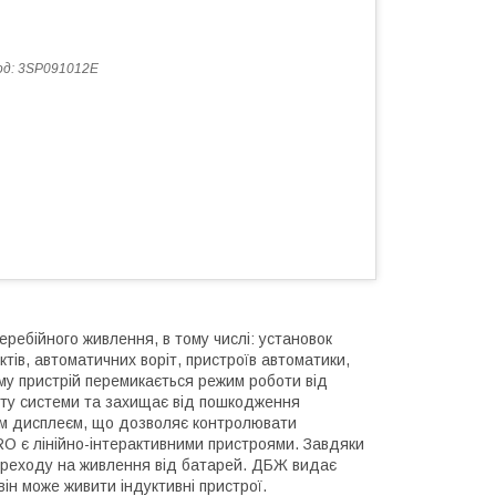
од:
3SP091012E
ебійного живлення, в тому числі: установок
тів, автоматичних воріт, пристроїв автоматики,
уму пристрій перемикається режим роботи від
оту системи та захищає від пошкодження
м дисплеєм, що дозволяє контролювати
O є лінійно-інтерактивними пристроями. Завдяки
переходу на живлення від батарей. ДБЖ видає
він може живити індуктивні пристрої.