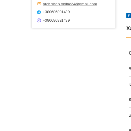
arch.shop.online24@gmail.com
+380686891439
+380686891439
Х
В
К
В
В