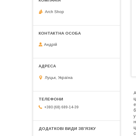
Arch Shop
Андрій
Луцьк, Україна
А
ц
е
+380 (68) 689-14-39
б
у
н
ц
с