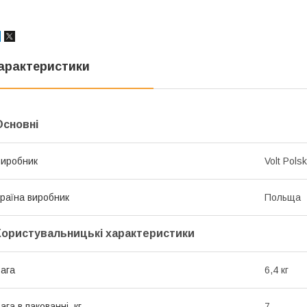
арактеристики
Основні
иробник
Volt Pols
раїна виробник
Польща
Користувальницькі характеристики
ага
6,4 кг
ага в пакованні, кг
7