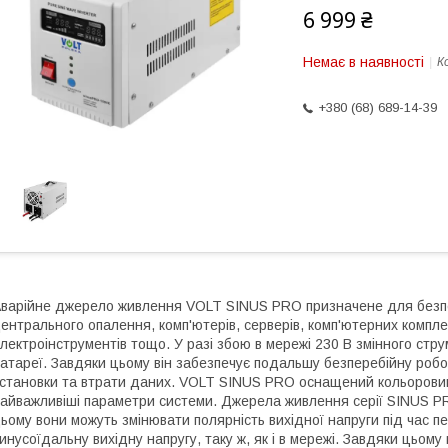
6 999 ₴
Немає в наявності
К
+380 (68) 689-14-39
варійне джерело живлення VOLT SINUS PRO призначене для безпер
ентрального опалення, комп'ютерів, серверів, комп'ютерних комплек
лектроінструментів тощо. У разі збою в мережі 230 В змінного стр
атареї. Завдяки цьому він забезпечує подальшу безперебійну роб
становки та втрати даних. VOLT SINUS PRO оснащений кольорови
айважливіші параметри системи. Джерела живлення серії SINUS PR
ьому вони можуть змінювати полярність вихідної напруги під час 
инусоїдальну вихідну напругу, таку ж, як і в мережі. Завдяки цьому 