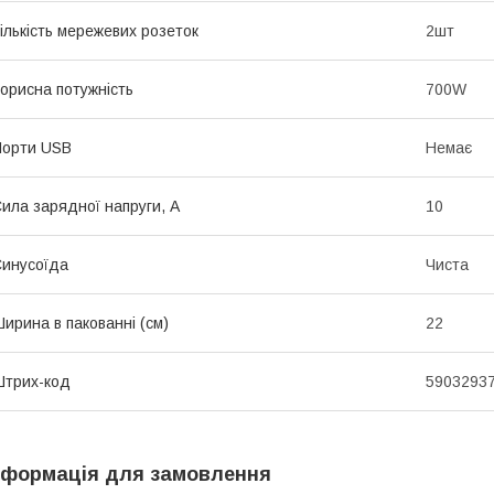
ількість мережевих розеток
2шт
орисна потужність
700W
Порти USB
Немає
ила зарядної напруги, А
10
инусоїда
Чиста
ирина в пакованні (см)
22
трих-код
5903293
нформація для замовлення