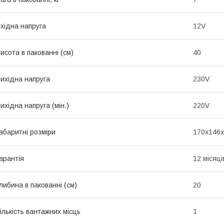
хідна напруга
12V
исота в пакованні (см)
40
ихідна напруга
230V
ихідна напруга (мін.)
220V
абаритні розміри
170х146х
арантія
12 місяці
либина в пакованні (см)
20
ількість вантажних місць
1