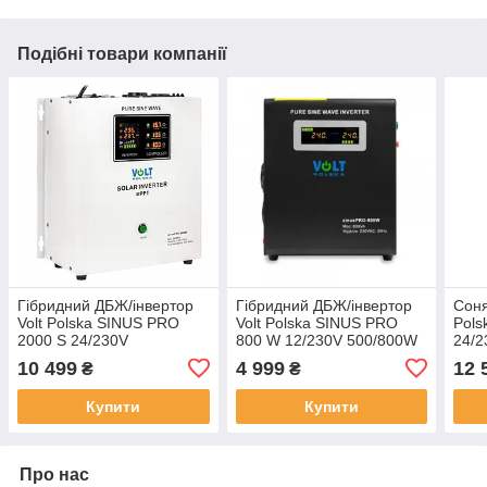
Подібні товари компанії
Гібридний ДБЖ/інвертор
Гібридний ДБЖ/інвертор
Соня
Volt Polska SINUS PRO
Volt Polska SINUS PRO
Pols
2000 S 24/230V
800 W 12/230V 500/800W
24/2
1400/2000W + 40A MPPT
(3SP098012W)
40A
10 499
4 999
12 
₴
₴
100V (3SPS200024)
(3S
Купити
Купити
Про нас