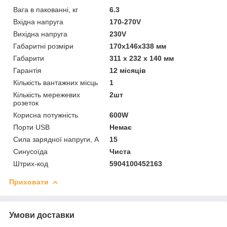
Вага в пакованні, кг
6.3
Вхідна напруга
170-270V
Вихідна напруга
230V
Габаритні розміри
170х146х338 мм
Габарити
311 x 232 x 140 мм
Гарантія
12 місяців
Кількість вантажних місць
1
Кількість мережевих
2шт
розеток
Корисна потужність
600W
Порти USB
Немає
Сила зарядної напруги, А
15
Синусоїда
Чиста
Штрих-код
5904100452163
Приховати
Умови доставки