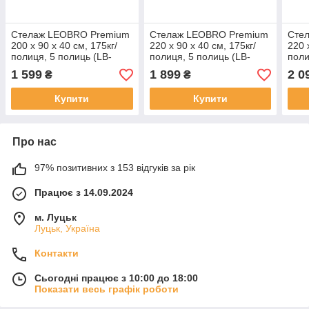
Стелаж LEOBRO Premium
Стелаж LEOBRO Premium
Сте
200 х 90 х 40 см, 175кг/
220 х 90 х 40 см, 175кг/
220 
полиця, 5 полиць (LB-
полиця, 5 полиць (LB-
поли
R118)
R119)
R12
1 599
1 899
2 0
₴
₴
Купити
Купити
Про нас
97% позитивних з 153 відгуків за рік
Працює з 14.09.2024
м. Луцьк
Луцьк, Україна
Контакти
Сьогодні працює з 10:00 до 18:00
Показати весь графік роботи