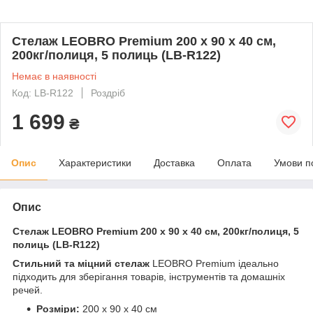
Стелаж LEOBRO Premium 200 х 90 х 40 см,
200кг/полиця, 5 полиць (LB-R122)
Немає в наявності
Код: LB-R122
Роздріб
1 699
₴
Опис
Характеристики
Доставка
Оплата
Умови п
Опис
Стелаж LEOBRO Premium 200 х 90 х 40 см, 200кг/полиця, 5
полиць (LB-R122)
Стильний та міцний стелаж
LEOBRO Premium ідеально
підходить для зберігання товарів, інструментів та домашніх
речей.
Розміри:
200 х 90 х 40 см