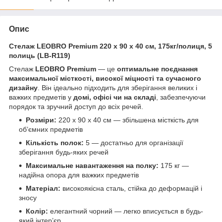
Опис
Стелаж LEOBRO Premium 220 х 90 х 40 см, 175кг/полиця, 5
полиць (LB-R119)
Стелаж
LEOBRO Premium
— це
оптимальне поєднання
максимальної місткості, високої міцності та сучасного
дизайну
. Він ідеально підходить для зберігання великих і
важких предметів у
домі, офісі чи на складі
, забезпечуючи
порядок та зручний доступ до всіх речей.
Розміри:
220 х 90 х 40 см — збільшена місткість для
об’ємних предметів
Кількість полок:
5 — достатньо для організації
зберігання будь-яких речей
Максимальне навантаження на полку:
175 кг —
надійна опора для важких предметів
Матеріал:
високоякісна сталь, стійка до деформацій і
зносу
Колір:
елегантний чорний — легко вписується в будь-
який інтер’єр