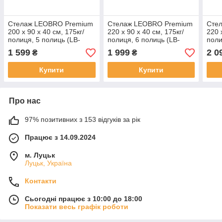
Стелаж LEOBRO Premium
Стелаж LEOBRO Premium
Сте
200 х 90 х 40 см, 175кг/
220 х 90 х 40 см, 175кг/
220 
полиця, 5 полиць (LB-
полиця, 6 полиць (LB-
поли
R118)
R120)
R12
1 599
1 999
2 0
₴
₴
Купити
Купити
Про нас
97% позитивних з 153 відгуків за рік
Працює з 14.09.2024
м. Луцьк
Луцьк, Україна
Контакти
Сьогодні працює з 10:00 до 18:00
Показати весь графік роботи