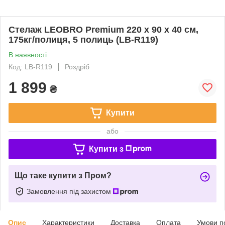
Стелаж LEOBRO Premium 220 х 90 х 40 см,
175кг/полиця, 5 полиць (LB-R119)
В наявності
Код: LB-R119
Роздріб
1 899
₴
Купити
або
Купити з
Що таке купити з Пром?
Замовлення під захистом
Опис
Характеристики
Доставка
Оплата
Умови п