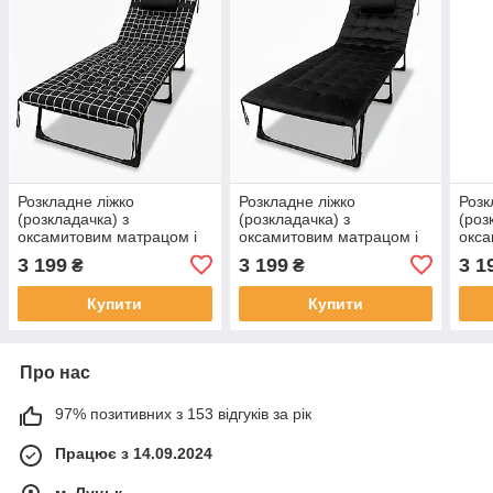
Розкладне ліжко
Розкладне ліжко
Розк
(розкладачка) з
(розкладачка) з
(роз
оксамитовим матрацом і
оксамитовим матрацом і
окса
подушкою LEOBRO (LB-
подушкою LEOBRO Black
под
3 199
3 199
3 1
₴
₴
FB-B3-PAT)
(LB-FB-A3-BLK)
(LB-
Купити
Купити
Про нас
97% позитивних з 153 відгуків за рік
Працює з 14.09.2024
м. Луцьк