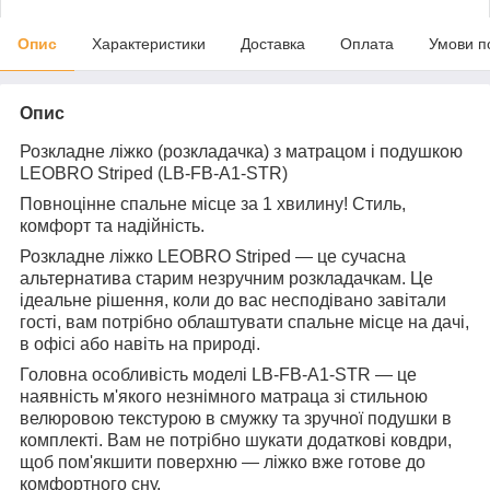
Опис
Характеристики
Доставка
Оплата
Умови п
Опис
Розкладне ліжко (розкладачка) з матрацом і подушкою
LEOBRO Striped (LB-FB-A1-STR)
Повноцінне спальне місце за 1 хвилину! Стиль,
комфорт та надійність.
Розкладне ліжко
LEOBRO Striped
— це сучасна
альтернатива старим незручним розкладачкам. Це
ідеальне рішення, коли до вас несподівано завітали
гості, вам потрібно облаштувати спальне місце на дачі,
в офісі або навіть на природі.
Головна особливість моделі
LB-FB-A1-STR
— це
наявність м'якого незнімного матраца зі стильною
велюровою текстурою в смужку та зручної подушки в
комплекті. Вам не потрібно шукати додаткові ковдри,
щоб пом'якшити поверхню — ліжко вже готове до
комфортного сну.