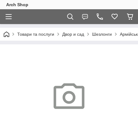
Arch Shop
Товари та послуги
Двор и сад
Шезлонги
Армійськ