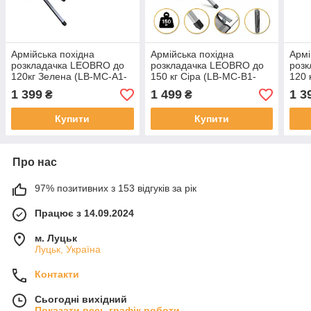
Армійська похідна
Армійська похідна
Армі
розкладачка LEOBRO до
розкладачка LEOBRO до
роз
120кг Зелена (LB-MC-A1-
150 кг Сіра (LB-MC-B1-
120 
AGR)
DGR)
MC-
1 399
1 499
1 3
₴
₴
Купити
Купити
Про нас
97% позитивних з 153 відгуків за рік
Працює з 14.09.2024
м. Луцьк
Луцьк, Україна
Контакти
Сьогодні вихідний
Показати весь графік роботи