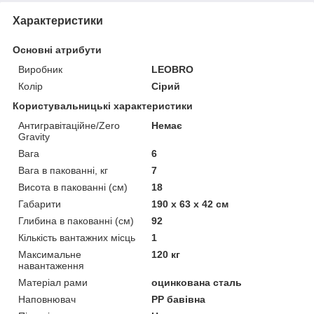
Характеристики
Основні атрибути
Виробник
LEOBRO
Колір
Сірий
Користувальницькі характеристики
Антигравітаційне/Zero
Немає
Gravity
Вага
6
Вага в пакованні, кг
7
Висота в пакованні (см)
18
Габарити
190 х 63 х 42 см
Глибина в пакованні (см)
92
Кількість вантажних місць
1
Максимальне
120 кг
навантаження
Матеріал рами
оцинкована сталь
Наповнювач
PP бавівна